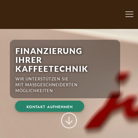
finanzierung
ihrer
kaffeetechnik
wir unterstützen sie
mit maßgeschneiderten
möglichkeiten
kontakt aufnehmen