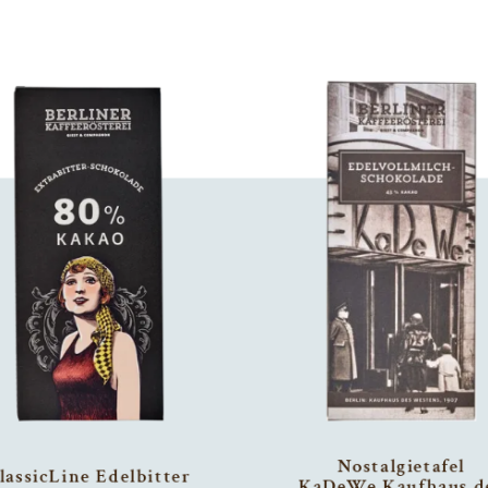
Nostalgietafel
lassicLine Edelbitter
KaDeWe Kaufhaus d