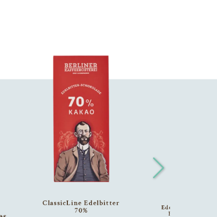
ClassicLine Edelbitter
Edelvollmilch
70%
Erdbeere
es